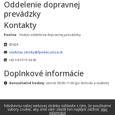
Oddelenie dopravnej
prevádzky
Kontakty
Pozícia:
Vedúci oddelenia dopravnej prevádzky
Adresa
BF424
E-mail
vladislav.zitricky@fpedas.uniza.sk
Telefónne číslo
+421/41/513 34 06
Doplnkové informácie
Doplnkové informácie
Konzultačné hodiny:
utorok 09:00-11:00 (po dohode e-mailom)
Návštevou našej webovej stránky súhlasíte s tým, že používame
súbory cookie, aby sme vám zaistili ten najlepší zážitok.
Viac
informácií