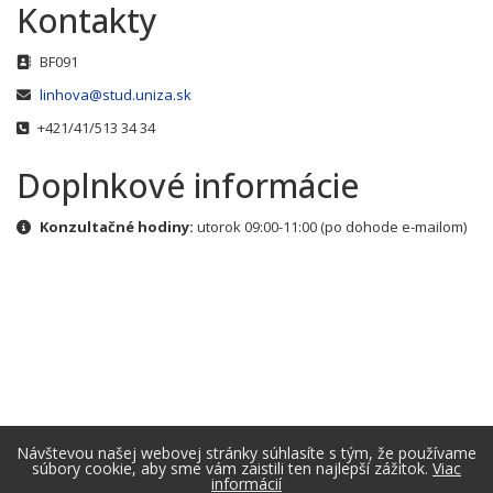
Kontakty
Adresa
BF091
E-mail
linhova@stud.uniza.sk
Telefónne číslo
+421/41/513 34 34
Doplnkové informácie
Doplnkové informácie
Konzultačné hodiny:
utorok 09:00-11:00 (po dohode e-mailom)
Návštevou našej webovej stránky súhlasíte s tým, že používame
súbory cookie, aby sme vám zaistili ten najlepší zážitok.
Viac
informácií