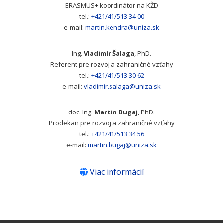
ERASMUS+ koordinátor na KŽD
tel.:
+421/41/513 34 00
e-mail:
martin.kendra@uniza.sk
Ing.
Vladimír Šalaga
, PhD.
Referent pre rozvoj a zahraničné vzťahy
tel.:
+421/41/513 30 62
e-mail:
vladimir.salaga@uniza.sk
doc. Ing.
Martin Bugaj
, PhD.
Prodekan pre rozvoj a zahraničné vzťahy
tel.:
+421/41/513 34 56
e-mail:
martin.bugaj@uniza.sk
Viac informácií