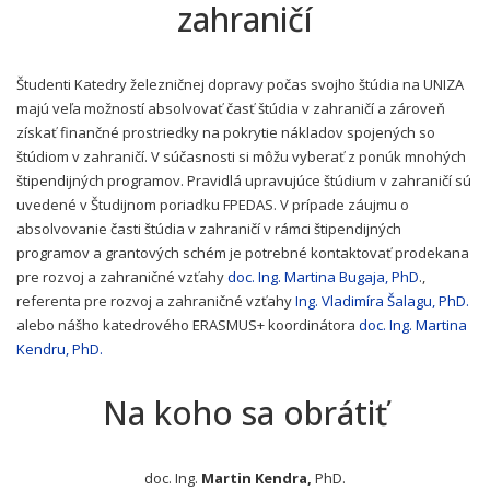
zahraničí
Študenti Katedry železničnej dopravy počas svojho štúdia na UNIZA
majú veľa možností absolvovať časť štúdia v zahraničí a zároveň
získať finančné prostriedky na pokrytie nákladov spojených so
štúdiom v zahraničí. V súčasnosti si môžu vyberať z ponúk mnohých
štipendijných programov. Pravidlá upravujúce štúdium v zahraničí sú
uvedené v Študijnom poriadku FPEDAS. V prípade záujmu o
absolvovanie časti štúdia v zahraničí v rámci štipendijných
programov a grantových schém je potrebné kontaktovať prodekana
pre rozvoj a zahraničné vzťahy
doc. Ing. Martina Bugaja, PhD
.,
referenta pre rozvoj a zahraničné vzťahy
Ing. Vladimíra Šalagu, PhD.
alebo nášho katedrového ERASMUS+ koordinátora
doc. Ing. Martina
Kendru, PhD.
Na koho sa obrátiť
doc. Ing.
Martin Kendra,
PhD.