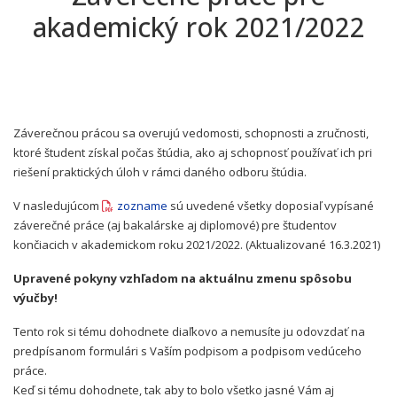
akademický rok 2021/2022
Záverečnou prácou sa overujú vedomosti, schopnosti a zručnosti,
ktoré študent získal počas štúdia, ako aj schopnosť používať ich pri
riešení praktických úloh v rámci daného odboru štúdia.
V nasledujúcom
zozname
sú uvedené všetky doposiaľ vypísané
záverečné práce (aj bakalárske aj diplomové) pre študentov
končiacich v akademickom roku 2021/2022. (Aktualizované 16.3.2021)
Upravené pokyny vzhľadom na aktuálnu zmenu spôsobu
výučby!
Tento rok si tému dohodnete diaľkovo a nemusíte ju odovzdať na
predpísanom formulári s Vaším podpisom a podpisom vedúceho
práce.
Keď si tému dohodnete, tak aby to bolo všetko jasné Vám aj