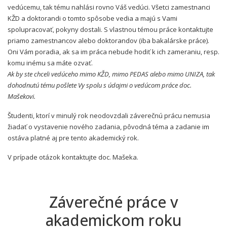
vedúcemu, tak tému nahlási rovno Váš vedúci. Všetci zamestnanci
KŽD a doktorandi o tomto spôsobe vedia a majú s Vami
spolupracovať, pokyny dostali. S vlastnou témou práce kontaktujte
priamo zamestnancov alebo doktorandov (iba bakalárske práce).
Oni Vám poradia, ak sa im práca nebude hodiť k ich zameraniu, resp.
komu inému sa máte ozvať.
Ak by ste chceli vedúceho mimo KŽD, mimo PEDAS alebo mimo UNIZA, tak
dohodnutú tému pošlete Vy spolu s údajmi o vedúcom práce doc.
Mašekovi.
Študenti, ktorí v minulý rok neodovzdali záverečnú prácu nemusia
žiadať o vystavenie nového zadania, pôvodná téma a zadanie im
ostáva platné aj pre tento akademický rok.
V prípade otázok kontaktujte doc. Mašeka.
Záverečné práce v
akademickom roku