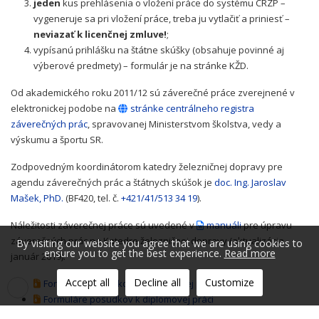
jeden
kus prehlásenia o vložení práce do systému CRZP –
vygeneruje sa pri vložení práce, treba ju vytlačiť a priniesť –
neviazať k licenčnej zmluve!
;
vypísanú prihlášku na štátne skúšky (obsahuje povinné aj
výberové predmety) – formulár je na stránke KŽD.
Od akademického roku 2011/12 sú záverečné práce zverejnené v
elektronickej podobe na
stránke centrálneho registra
záverečných prác
, spravovanej Ministerstvom školstva, vedy a
výskumu a športu SR.
Zodpovedným koordinátorom katedry železničnej dopravy pre
agendu záverečných prác a štátnych skúšok je
doc. Ing. Jaroslav
Mašek, PhD.
(BF420, tel. č.
+421/41/513 34 19
).
Náležitosti záverečnej práce sú uvedené v
manuáli
pre úpravu
záverečných prác na Katedre železničnej dopravy (aktualizácia
By visiting our website you agree that we are using cookies to
ensure you to get the best experience.
Read more
január 2019).
Accept all
Decline all
Customize
Formuláre posudkov k bakalárskej práci
Formuláre posudkov k diplomovej práci