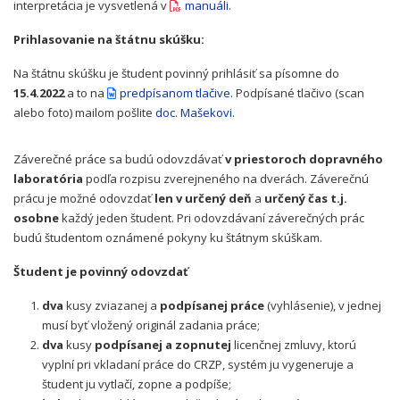
interpretácia je vysvetlená v
manuáli
.
Prihlasovanie na štátnu skúšku:
Na štátnu skúšku je študent povinný prihlásiť sa písomne do
15.4.2022
a to na
predpísanom tlačive
. Podpísané tlačivo (scan
alebo foto) mailom pošlite
doc. Mašekovi
.
Záverečné práce sa budú odovzdávať
v priestoroch dopravného
laboratória
podľa rozpisu zverejneného na dverách. Záverečnú
prácu je možné odovzdať
len v určený deň
a
určený čas t.j.
osobne
každý jeden študent. Pri odovzdávaní záverečných prác
budú študentom oznámené pokyny ku štátnym skúškam.
Študent je povinný odovzdať
dva
kusy zviazanej a
podpísanej práce
(vyhlásenie), v jednej
musí byť vložený originál zadania práce;
dva
kusy
podpísanej a zopnutej
licenčnej zmluvy, ktorú
vyplní pri vkladaní práce do CRZP, systém ju vygeneruje a
študent ju vytlačí, zopne a podpíše;