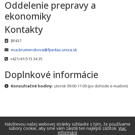
Oddelenie prepravy a
ekonomiky
Kontakty
Adresa
BF437
E-mail
eva.brumercikova@fpedas.uniza.sk
Telefónne číslo
+421/41/513 34 35
Doplnkové informácie
Doplnkové informácie
Konzultačné hodiny:
utorok 09:00-11:00 (po dohode e-mailom)
Návštevou našej webovej stránky súhlasíte s tým, že používame
súbory cookie, aby sme vám zaistili ten najlepší zážitok.
Viac
informácií