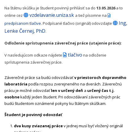
Na štátnu skúšku je študent povinný prihlásiť sa do
13.05.2026
a to
vzdelavanie.uniza.sk
online cez
a tiež písomne na
Ing,
predpísanom tlačive
. Podpísané tlačivo (originál) odovzdajte
Lenke Černej, PhD
.
Odloženie sprístupnenia záverečnej práce (utajenie práce):
tlačivo
V nasledujúcom odkaze nájdete
na odloženie
sprístupnenia záverečnej práce.
Záverečné práce sa budú odovzdávať
v priestoroch dopravného
laboratória
podľa rozpisu zverejneného na dverách. Záverečnú
prácu je možné odovzdať
len v určený deň
a
určený čas t.j.
osobne
každý jeden študent. Pri odovzdávaní záverečných prác
budú študentom oznámené pokyny ku štátnym skúškam.
Študent je povinný odovzdať
dva
kusy zviazanej práce
v jednej musí byť vložený originál