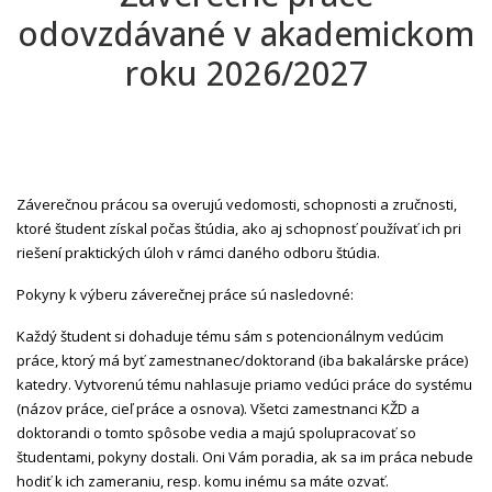
odovzdávané v akademickom
roku 2026/2027
Záverečnou prácou sa overujú vedomosti, schopnosti a zručnosti,
ktoré študent získal počas štúdia, ako aj schopnosť používať ich pri
riešení praktických úloh v rámci daného odboru štúdia.
Pokyny k výberu záverečnej práce sú nasledovné:
Každý študent si dohaduje tému sám s potencionálnym vedúcim
práce, ktorý má byť zamestnanec/doktorand (iba bakalárske práce)
katedry. Vytvorenú tému nahlasuje priamo vedúci práce do systému
(názov práce, cieľ práce a osnova). Všetci zamestnanci KŽD a
doktorandi o tomto spôsobe vedia a majú spolupracovať so
študentami, pokyny dostali. Oni Vám poradia, ak sa im práca nebude
hodiť k ich zameraniu, resp. komu inému sa máte ozvať.