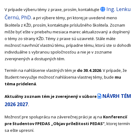
Ing. Lenku
V prípade výberu témy z praxe, prosím, kontaktujte
Černú, PhD.
a pri výbere témy, pri ktorej je uvedené meno
školiteľa z KŽD, prosím, kontaktujte príslušného školiteľa. Zoznam
môže byť ešte v priebehu mesiaca marec aktualizovaný a doplnený
o témy zo strany KŽD. Témy z praxe sú uzavreté. Stále máte
možnosť navrhnúť vlastnú tému, prípadne tému, ktorú ste si dohodli
individuálne s vybranou spoločnosťou a nie je v zozname
zverejnených a dostupných tém.
Termín na nahlásenie vlastných tém je
do 30.4.2026
. V prípade, že
študent nevyužije možnosť nahlásenia vlastnej témy, bude
mu
téma pridelená
.
NÁVRH TÉM
Aktuálny zoznam tém
je zverejnený v súbore
2026 2027
.
Možnosť pre spoluprácu na záverečnej práci je aj na
Konferencií
pre študentov FPEDAS
„Objav príležitosti PEDAS“
, ktorej termín
sa ešte upresní.