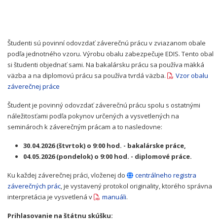
Študenti sú povinní odovzdať záverečnú prácu v zviazanom obale
podľa jednotného vzoru. Výrobu obalu zabezpečuje EDIS. Tento obal
si študenti objednať sami. Na bakalársku prácu sa používa mäkká
väzba a na diplomovú prácu sa používa tvrdá väzba.
Vzor obalu
záverečnej práce
Študent je povinný odovzdať záverečnú prácu spolu s ostatnými
náležitosťami podľa pokynov určených a vysvetlených na
seminároch k záverečným prácam a to nasledovne:
30.04.2026 (štvrtok) o 9:00 hod. - bakalárske práce,
04.05.2026 (pondelok) o 9:00 hod. - diplomové práce.
Ku každej záverečnej práci, vloženej do
centrálneho registra
záverečných prác
, je vystavený protokol originality, ktorého správna
interpretácia je vysvetlená v
manuáli
.
Prihlasovanie na štátnu skúšku: