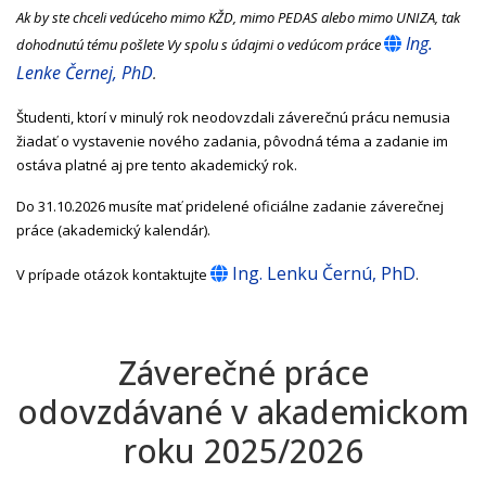
Ak by ste chceli vedúceho mimo KŽD, mimo PEDAS alebo mimo UNIZA, tak
Ing.
dohodnutú tému pošlete Vy spolu s údajmi o vedúcom práce
Lenke Černej, PhD
.
Študenti, ktorí v minulý rok neodovzdali záverečnú prácu nemusia
žiadať o vystavenie nového zadania, pôvodná téma a zadanie im
ostáva platné aj pre tento akademický rok.
Do 31.10.2026 musíte mať pridelené oficiálne zadanie záverečnej
práce (akademický kalendár).
Ing. Lenku Černú, PhD
V prípade otázok kontaktujte
.
Záverečné práce
odovzdávané v akademickom
roku 2025/2026