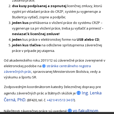
zadania práce;
dva
kusy
podpísanej a zopnutej
licenčnej zmluvy, ktorú
vyplní pri vkladaní práce do CRZP, systém ju vygeneruje a
študent ju vytlačí, zopne a podpíše;
jeden
kus
prehlásenia o vložení práce do systému CRZP –
vygeneruje sa pri vložení práce, treba ju vytlačiť a priniesť –
neviazať k licenčnej zmluve!
jeden
kus práce v elektronickej forme na
USB alebo CD
;
jeden
kus tlačiva
na odloženie sprístupnenia záverečnej
práce v prípade jej utajenia.
Od akademického roku 2011/12 sú záverečné práce zverejnené v
elektronickej podobe na
stránke centrálneho registra
záverečných prác
, spravovanej Ministerstvom školstva, vedy a
výskumu a športu SR.
Zodpovedným koordinátorom katedry železničnej dopravy pre
Ing. Lenka
agendu záverečných prác a štátnych skúšok je
Černá, PhD.
(BF420, tel. č.
+421/41/513 34 07
).
vo fakultnom
Náležitosti záverečnej práce sú uvedené