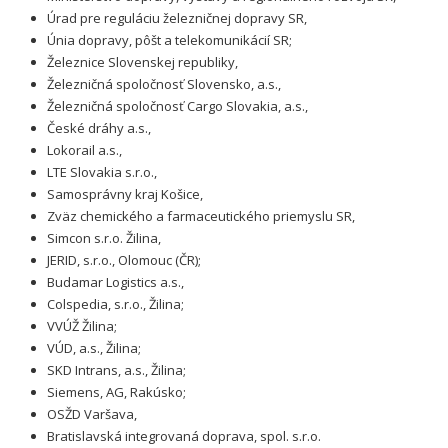
Úrad pre reguláciu železničnej dopravy SR,
Únia dopravy, pôšt a telekomunikácií SR;
Železnice Slovenskej republiky,
Železničná spoločnosť Slovensko, a.s.,
Železničná spoločnosť Cargo Slovakia, a.s.,
České dráhy a.s.,
Lokorail a.s.,
LTE Slovakia s.r.o.,
Samosprávny kraj Košice,
Zväz chemického a farmaceutického priemyslu SR,
Simcon s.r.o. Žilina,
JERID, s.r.o., Olomouc (ČR);
Budamar Logistics a.s.,
Colspedia, s.r.o., Žilina;
VVÚŽ Žilina;
VÚD, a.s., Žilina;
SKD Intrans, a.s., Žilina;
Siemens, AG, Rakúsko;
OSŽD Varšava,
Bratislavská integrovaná doprava, spol. s.r.o.