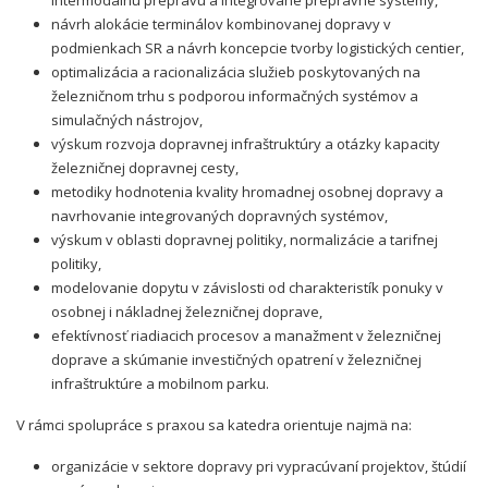
intermodálnu prepravu a integrované prepravné systémy,
návrh alokácie terminálov kombinovanej dopravy v
podmienkach SR a návrh koncepcie tvorby logistických centier,
optimalizácia a racionalizácia služieb poskytovaných na
železničnom trhu s podporou informačných systémov a
simulačných nástrojov,
výskum rozvoja dopravnej infraštruktúry a otázky kapacity
železničnej dopravnej cesty,
metodiky hodnotenia kvality hromadnej osobnej dopravy a
navrhovanie integrovaných dopravných systémov,
výskum v oblasti dopravnej politiky, normalizácie a tarifnej
politiky,
modelovanie dopytu v závislosti od charakteristík ponuky v
osobnej i nákladnej železničnej doprave,
efektívnosť riadiacich procesov a manažment v železničnej
doprave a skúmanie investičných opatrení v železničnej
infraštruktúre a mobilnom parku.
V rámci spolupráce s praxou sa katedra orientuje najmä na:
organizácie v sektore dopravy pri vypracúvaní projektov, štúdií