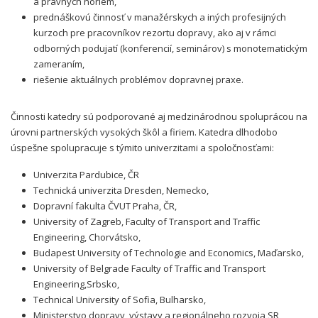
a právnych noriem,
prednáškovú činnosť v manažérskych a iných profesijných
kurzoch pre pracovníkov rezortu dopravy, ako aj v rámci
odborných podujatí (konferencií, seminárov) s monotematickým
zameraním,
riešenie aktuálnych problémov dopravnej praxe.
Činnosti katedry sú podporované aj medzinárodnou spoluprácou na
úrovni partnerských vysokých škôl a firiem. Katedra dlhodobo
úspešne spolupracuje s týmito univerzitami a spoločnosťami:
Univerzita Pardubice, ČR
Technická univerzita Dresden, Nemecko,
Dopravní fakulta ČVUT Praha, ČR,
University of Zagreb, Faculty of Transport and Traffic
Engineering, Chorvátsko,
Budapest University of Technologie and Economics, Maďarsko,
University of Belgrade Faculty of Traffic and Transport
Engineering,Srbsko,
Technical University of Sofia, Bulharsko,
Ministerstvo dopravy, výstavy a regionálneho rozvoja SR,