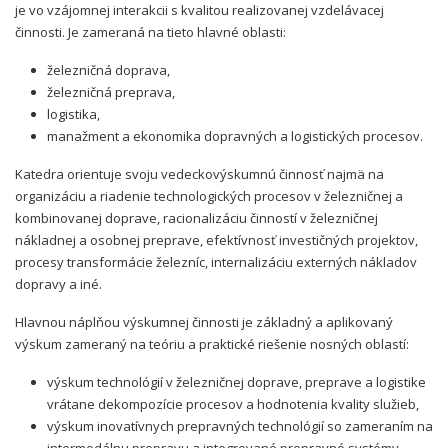
je vo vzájomnej interakcii s kvalitou realizovanej vzdelávacej
činnosti. Je zameraná na tieto hlavné oblasti:
železničná doprava,
železničná preprava,
logistika,
manažment a ekonomika dopravných a logistických procesov.
Katedra orientuje svoju vedeckovýskumnú činnosť najmä na
organizáciu a riadenie technologických procesov v železničnej a
kombinovanej doprave, racionalizáciu činností v železničnej
nákladnej a osobnej preprave, efektívnosť investičných projektov,
procesy transformácie železníc, internalizáciu externých nákladov
dopravy a iné.
Hlavnou náplňou výskumnej činnosti je základný a aplikovaný
výskum zameraný na teóriu a praktické riešenie nosných oblastí:
výskum technológií v železničnej doprave, preprave a logistike
vrátane dekompozície procesov a hodnotenia kvality služieb,
výskum inovatívnych prepravných technológií so zameraním na