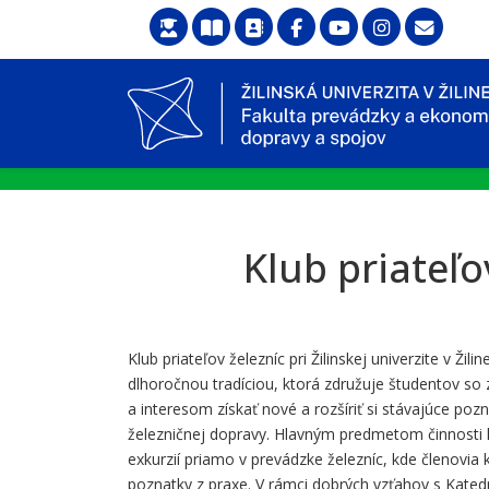
Klub priateľov
Klub priateľov železníc pri Žilinskej univerzite v Žil
dlhoročnou tradíciou, ktorá združuje študentov s
a interesom získať nové a rozšíriť si stávajúce po
železničnej dopravy. Hlavným predmetom činnosti k
exkurzií priamo v prevádzke železníc, kde členovia 
poznatky z praxe. V rámci dobrých vzťahov s Kated