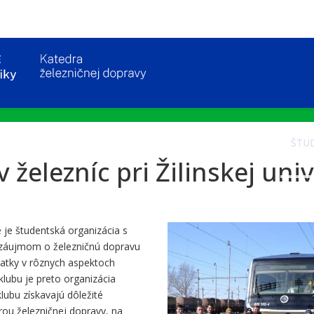
KATEDRA
UCHÁDZAČI
ŠTU
 železníc pri Žilinskej univ
ine je študentská organizácia s
o záujmom o železničnú dopravu
znatky v rôznych aspektoch
lubu je preto organizácia
klubu získavajú dôležité
rou železničnej dopravy, na