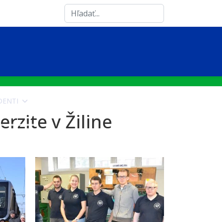
Search
...
DENTI
VEDA A VÝSKUM
VPC KŽD OZ
erzite v Žiline