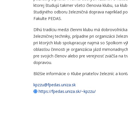
ktorej študujú takmer všetci členovia klubu, sa klub
študijného odboru železničná doprava napríklad po
Fakulte PEDAS.
Dlhú tradíciu medzi členmi klubu má dobrovoľnícka č
železničnej techniky, prípadne pri organizácii želez
pri ktorých klub spolupracuje najmä so Spolkom v
oblasťou činnosti je organizácia jázd mimoriadnych
pre svojich členov alebo pre verejnosť zväčša na 
dopravou.
Bližšie informácie o Klube priateľov železníc a kont
kpzzu@fpedas.uniza.sk
https://fpedas.uniza.sk/~kpzzu/