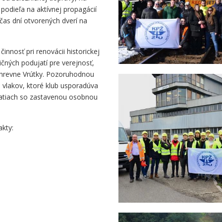
 podieľa na aktívnej propagácií
čas dní otvorených dverí na
innosť pri renovácii historickej
ničných podujatí pre verejnosť,
ýhrevne Vrútky. Pozoruhodnou
 vlakov, ktoré klub usporadúva
tratiach so zastavenou osobnou
akty: