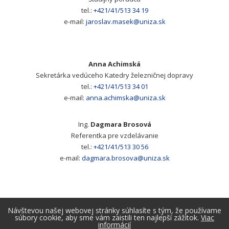
tel.:
+421/41/513 34 19
e-mail:
jaroslav.masek@uniza.sk
Anna Achimská
Sekretárka vedúceho Katedry železničnej dopravy
tel.:
+421/41/513 34 01
e-mail:
anna.achimska@uniza.sk
Ing.
Dagmara Brosová
Referentka pre vzdelávanie
tel.:
+421/41/513 30 56
e-mail:
dagmara.brosova@uniza.sk
Návštevou našej webovej stránky súhlasíte s tým, že používame
súbory cookie, aby sme vám zaistili ten najlepší zážitok.
Viac
informácií