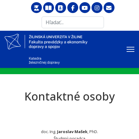
Search
...
Kontaktné osoby
doc. Ing.
Jaroslav Mašek
, PhD.
Študijný poradca