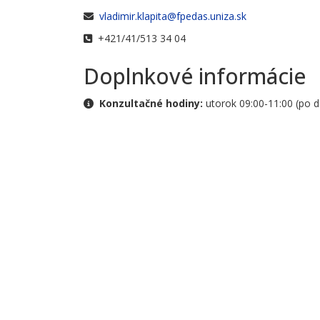
E-mail
vladimir.klapita@fpedas.uniza.sk
Telefónne číslo
+421/41/513 34 04
Doplnkové informácie
Doplnkové informácie
Konzultačné hodiny:
utorok 09:00-11:00 (po 